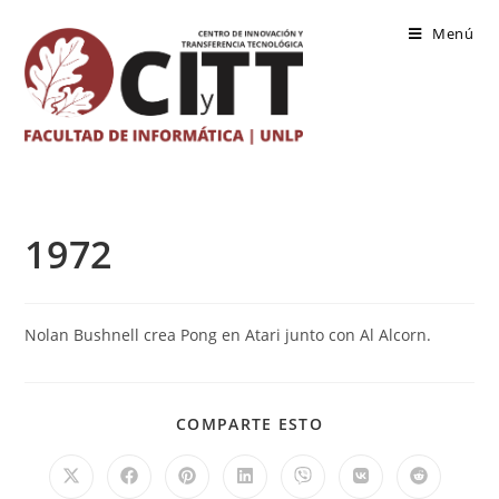
Saltar
Menú
al
contenido
1972
Nolan Bushnell crea Pong en Atari junto con Al Alcorn.
COMPARTIR
COMPARTE ESTO
ESTE
CONTENIDO
Se
Se
Se
Se
Se
Se
Se
abre
abre
abre
abre
abre
abre
abre