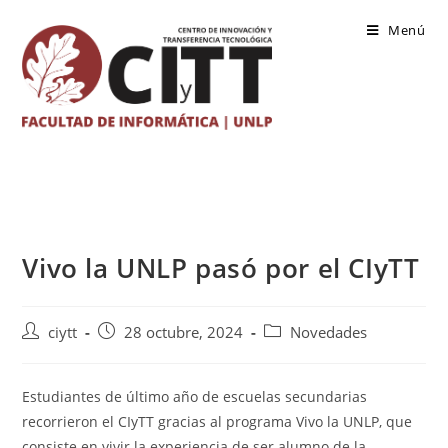
Saltar
Menú
al
contenido
Vivo la UNLP pasó por el CIyTT
Autor
Publicación
Categoría
ciytt
28 octubre, 2024
Novedades
de
de
de
la
la
la
entrada:
entrada:
entrada:
Estudiantes de último año de escuelas secundarias
recorrieron el CIyTT gracias al programa Vivo la UNLP, que
consiste en vivir la experiencia de ser alumno de la