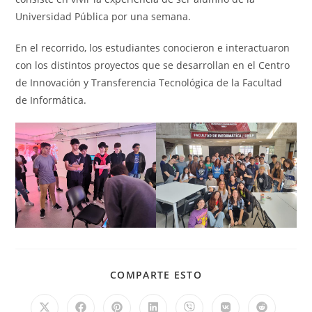
Universidad Pública por una semana.
En el recorrido, los estudiantes conocieron e interactuaron
con los distintos proyectos que se desarrollan en el Centro
de Innovación y Transferencia Tecnológica de la Facultad
de Informática.
COMPARTIR
COMPARTE ESTO
ESTE
CONTENIDO
Se
Se
Se
Se
Se
Se
Se