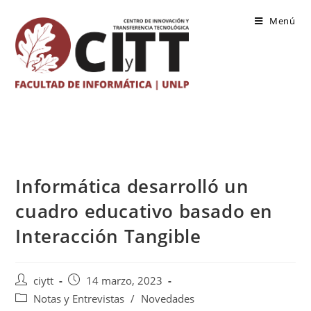
Saltar
Menú
al
contenido
Informática desarrolló un
cuadro educativo basado en
Interacción Tangible
Autor
Publicación
ciytt
14 marzo, 2023
de
de
Categoría
Notas y Entrevistas
/
Novedades
la
la