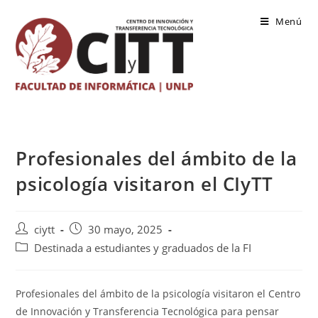
Saltar
Menú
al
contenido
Profesionales del ámbito de la
psicología visitaron el CIyTT
Autor
Publicación
ciytt
30 mayo, 2025
de
de
Categoría
Destinada a estudiantes y graduados de la FI
la
la
de
entrada:
entrada:
la
entrada:
Profesionales del ámbito de la psicología visitaron el Centro
de Innovación y Transferencia Tecnológica para pensar